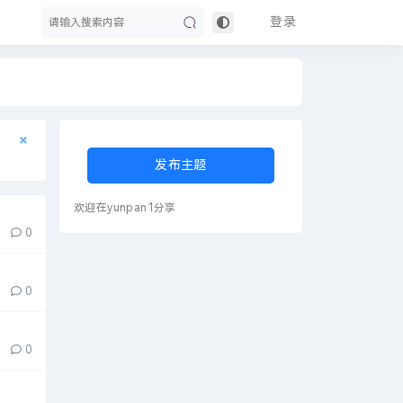
登录
搜
×
×
发布主题
欢迎在yunpan1分享
0
0
索
0