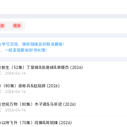
旧版
搜索
为学习交流，侵权链接及时联系删除！
接，一经发现删帖封号处理！
生（52集）丁紫嫣&张易嵘&单樱杰 (2026)
C
2026-04-14
80集）徐彬兵&赵烷婷 (2026)
C
2026-04-14
间万物（80集）木子君&马祈欣 (2026)
C
2026-04-14
待飞升（70集）闫醒&周铜臻 (2026)