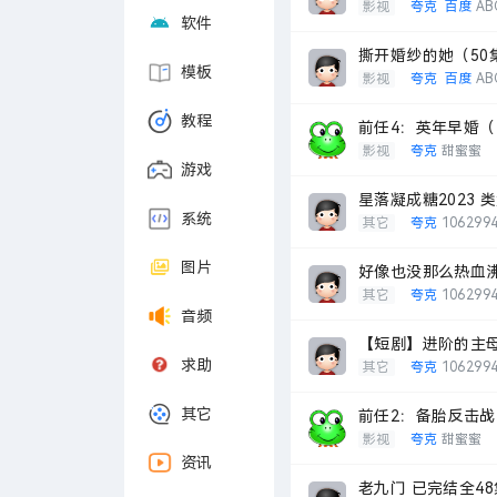
影视
夸克
百度
AB
软件
撕开婚纱的她（50集
模板
影视
夸克
百度
AB
教程
前任4：英年早婚（2
影视
夸克
甜蜜蜜
游戏
星落凝成糖2023 
系统
其它
夸克
106299
图片
好像也没那么热血沸腾
其它
夸克
106299
音频
【短剧】进阶的主母
求助
其它
夸克
106299
其它
前任2：备胎反击战 
影视
夸克
甜蜜蜜
资讯
老九门 已完结全48