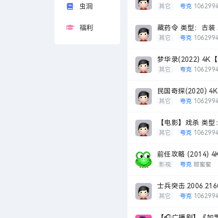
虫洞
其它
夸克
106299
福利
藏药令 类型：古装 
其它
夸克
106299
梦华录(2022) 4
其它
夸克
106299
民国奇探(2020) 
其它
夸克
106299
【电影】戏杀 类型
其它
夸克
106299
前任攻略 (2014)
影视
夸克
甜蜜蜜
士兵突击.2006.216
其它
夸克
106299
【🎧广播剧】《如