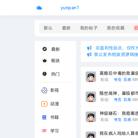
yunpan1
默认
最新
我的帖子
我的收藏
非盈利性站点，仅作
最新
禁止发布枪版资源链
板块
离婚后中毒的我重获新
热门
影视
夸克
百度
AB
影视
隐世战神，重临都市（
影视
夸克
百度
AB
动漫
神级赌石：我能看透世
书籍
影视
夸克
百度
AB
学习
我在疯人院给人算命以