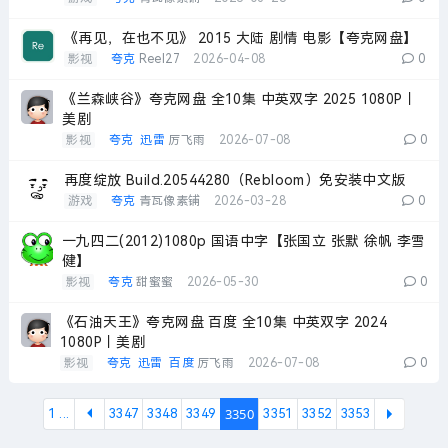
《再见，在也不见》 2015 大陆 剧情 电影【夸克网盘】
影视
夸克
Reel27
2026-04-08
0
《兰森峡谷》夸克网盘 全10集 中英双字 2025 1080P丨
美剧
影视
夸克
迅雷
厉飞雨
2026-07-08
0
再度绽放 Build.20544280（Rebloom）免安装中文版
游戏
夸克
青瓦像素铺
2026-03-28
0
一九四二(2012)1080p 国语中字【张国立 张默 徐帆 李雪
健】
影视
夸克
甜蜜蜜
2026-05-30
0
《石油天王》夸克网盘 百度 全10集 中英双字 2024
1080P丨美剧
影视
夸克
迅雷
百度
厉飞雨
2026-07-08
0
3350
1 ...
3347
3348
3349
3351
3352
3353