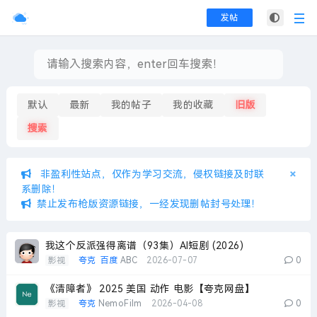
发帖
默认
最新
我的帖子
我的收藏
旧版
搜索
×
×
非盈利性站点，仅作为学习交流，侵权链接及时联
系删除！
禁止发布枪版资源链接，一经发现删帖封号处理！
我这个反派强得离谱（93集）AI短剧 (2026)
影视
夸克
百度
ABC
2026-07-07
0
《清障者》 2025 美国 动作 电影【夸克网盘】
影视
夸克
NemoFilm
2026-04-08
0