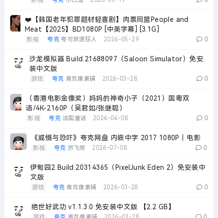
影视
夸克
小白龙
2026-03-19
0
❤️【韩国老年犯罪题材轻喜剧】肉票同盟People and
Meat【2025】BD1080P [中英字幕] [3.1G]
影视
夸克
夸可资源狂人
2026-05-29
0
沙龙模拟器 Build.21688097（Saloon Simulator）免安
装中文版
游戏
夸克
青瓦像素铺
2026-03-28
0
（香港电影金像奖）妈妈的神奇小子（2021）国粤双
语/4K-2160P（吴君如/张继聪）
影视
夸克
法国童话
2026-04-08
0
《威慑与恐吓》夸克网盘 内嵌中字 2017 1080P丨电影
影视
夸克
厉飞雨
2026-07-08
0
伊甸园2 Build.20314365（PixelJunk Eden 2）免安装中
文版
游戏
夸克
青瓦像素铺
2026-03-28
0
绝世好武功 v1.1.3.0 免安装中文版 【2.2 GB】
游戏
夸克
青瓦像素铺
2026-03-28
0