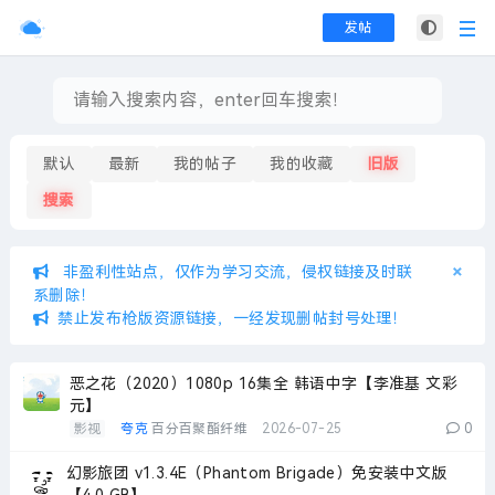
发帖
默认
最新
我的帖子
我的收藏
旧版
搜索
×
×
非盈利性站点，仅作为学习交流，侵权链接及时联
系删除！
禁止发布枪版资源链接，一经发现删帖封号处理！
恶之花（2020）1080p 16集全 韩语中字【李准基 文彩
元】
影视
夸克
百分百聚酯纤维
2026-07-25
0
幻影旅团 v1.3.4E（Phantom Brigade）免安装中文版