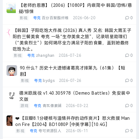
【老师的恩惠】 (2006)【1080P】内嵌简中 韩国/恐怖/悬
疑/惊悚
影视
夸克
百分百聚酯纤维
2026-06-20
0
【韩国】子阳吃饱大作战 (2026) 真人秀 又名: 韩国大胃王子
阳的三餐美食 夸克 一场“生存美食之旅”，记录明星助理们
（“美食烈士”）如何竭尽全力满足子阳的食量，直到她最终
吃饱为止。
影视
夸克
zhanghan
2026-07-26
0
90.什么？历史十大遗憾诸葛亮才排第九（61集）【短
剧】
影视
夸克
bydgs
2026-07-26
0
德米欧战役 v1.40.305978（Demeo Battles）免安装中
文版
游戏
夸克
青瓦像素铺
2026-03-22
0
❤️【豆瓣8.1分硬核与温情并存的动作爽片】怒火救援 Man
on Fire【2004】BD1080P [中英字幕] [10.4G]
影视
夸克
夸可资源狂人
2026-05-11
0