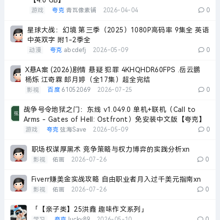
【4.0 GB】
游戏
夸克
青瓦像素铺
2026-04-04
0
星球大战：幻境 第三季（2025）1080P高码率 9集全 英语
中英双字 附1-2季全
动漫
夸克
abcdefj
2026-05-09
0
X悬A案 (2026)剧情 悬疑 犯罪 4KHQHDR60FPS .岳云鹏
杨烁 江奇霖 郎月婷（全17集）超全完结
影视
百度
61052069
2026-07-25
0
战争号令地狱之门：东线 v1.049.0 单机+联机（Call to
Arms - Gates of Hell: Ostfront）免安装中文版【夸克】
游戏
夸克
弦海Save
2026-05-09
0
职场权谋厚黑术 竞争策略与权力博弈的实践分析xn
影视
佑画
2026-07-26
0
Fiverr赚美金实战攻略 自由职业者月入过千美元指南xn
影视
佑画
2026-07-26
0
「【亲子类】25洪鑫 趣味作文系列」
学习
夸克
lucky89
2026-05-10
0