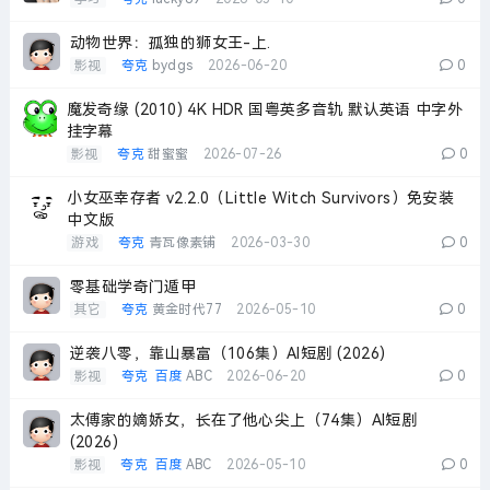
动物世界：孤独的狮女王-上.
影视
夸克
bydgs
2026-06-20
0
魔发奇缘 (2010) 4K HDR 国粤英多音轨 默认英语 中字外
挂字幕
影视
夸克
甜蜜蜜
2026-07-26
0
小女巫幸存者 v2.2.0（Little Witch Survivors）免安装
中文版
游戏
夸克
青瓦像素铺
2026-03-30
0
零基础学奇门遁甲
其它
夸克
黄金时代77
2026-05-10
0
逆袭八零，靠山暴富（106集）AI短剧 (2026)
影视
夸克
百度
ABC
2026-06-20
0
太傅家的嫡娇女，长在了他心尖上（74集）AI短剧
(2026)
影视
夸克
百度
ABC
2026-05-10
0