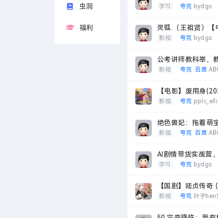
虫洞
学习
夸克
bydgs
福利
灵狐.（王祖贤）【
影视
夸克
bydgs
公考讲师教科举，教出
影视
夸克
百度
AB
【电影】废用身(20
影视
夸克
pplc_ell
绝色兽妃：拖着萌宝找
影视
夸克
百度
AB
AI剧情带货实战营，
学习
夸克
bydgs
【国剧】陆贞传奇 (20
影视
夸克
叶子hen
50.灾变降临：我有