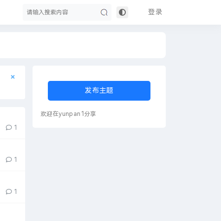
登录
搜
×
×
发布主题
欢迎在yunpan1分享
】
1
1
索
1