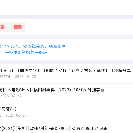
旧版
搜索
为学习交流，侵权链接及时联系删除！
接，一经发现删帖封号处理！
【1080p】【国语中字】【剧情 / 动作 / 犯罪 / 古装 / 武侠】【纯净分享
酯纤维
2026-05-20
高日本电影No.6】福田村事件（2023）1080p 外挂字幕
2026-06-29
学习资料》
6
2026-06-29
26) [美国] [动作/科幻/奇幻/冒险] 英语\1080P\4.5GB