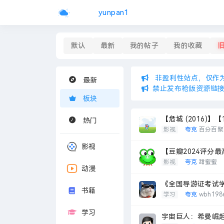
yunpan1
默认
最新
我的帖子
我的收藏
非盈利性站点，仅作
最新
禁止发布枪版资源链
板块
【危城 (2016)】
热门
影视
夸克
百分百聚
影视
【豆瓣2024评分最
影视
夸克
甜蜜蜜
动漫
《全国导游证考试
书籍
学习
夸克
wbh198
学习
宇宙巨人：希曼崛起(20