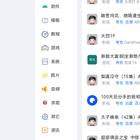
影视
夸克
大苏打大
软件
踏雪向北，绝境逢生（4
模板
影视
夸克
百度
AB
教程
大四19
影视
夸克
Delethe
游戏
新版大富翁|全新地产
系统
游戏
夸克
荒岚16
图片
梨魂泣守（15集）AI短
影视
夸克
百度
AB
音频
100天后分手的我和他
求助
影视
夸克
迅雷
百
其它
太子换亲（42集）AI短
影视
夸克
百度
AB
资讯
超级镇店之宝·中信