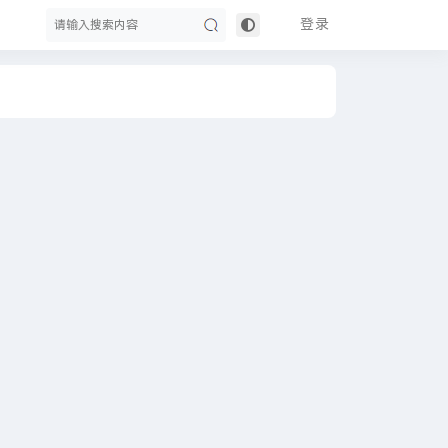
登录
搜
索