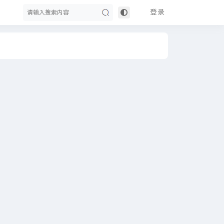
登录
搜
索