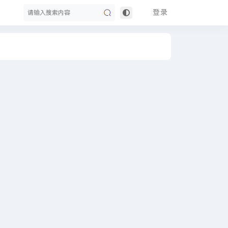
登录
搜
索