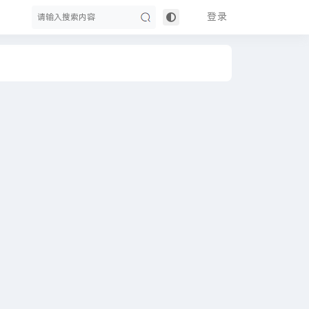
登录
搜
索