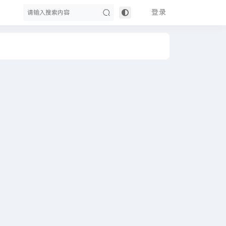
登录
搜
索