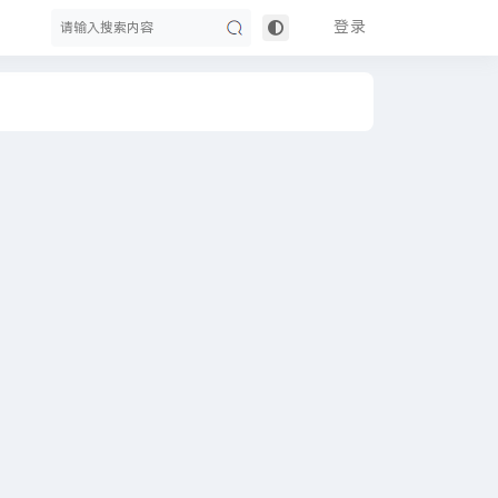
登录
搜
索