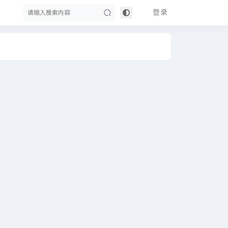
登录
搜
索