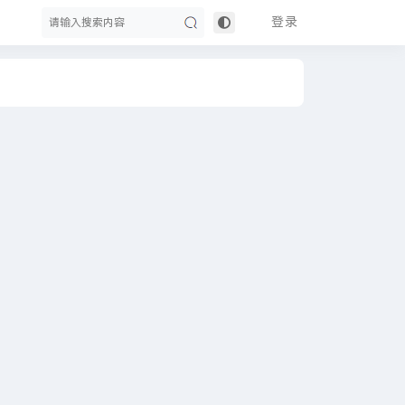
登录
搜
索