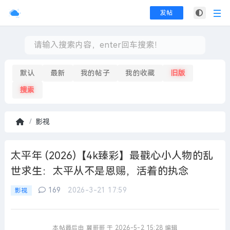
发帖
默认
最新
我的帖子
我的收藏
旧版
搜索
影视
首
页
太平年 (2026)【4k臻彩】最戳心小人物的乱
世求生：太平从不是恩赐，活着的执念
169
2026-3-21 17:59
影视
本帖最后由 冀哥哥 于 2026-5-2 15:28 编辑