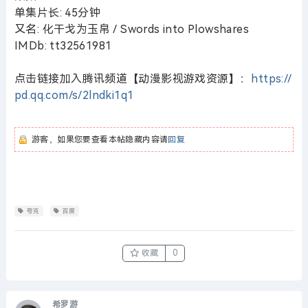
单集片长: 45分钟
又名: 化干戈为玉帛 / Swords into Plowshares
IMDb: tt32561981
点击链接加入腾讯频道【动漫影视游戏资源】：
https://
pd.qq.com/s/2lndki1q1
游客，如果您要查看本帖隐藏内容请
回复
夸克
百度
收藏
0
希罗游