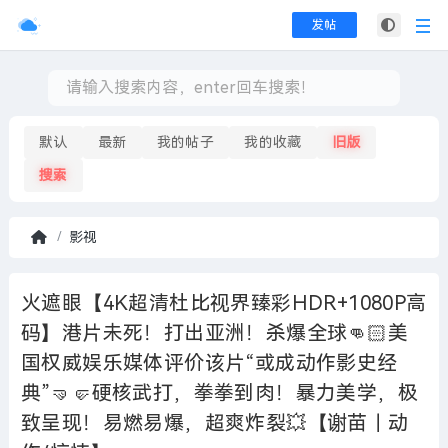
发帖
默认
最新
我的帖子
我的收藏
旧版
搜索
影视
首
页
火遮眼【4K超清杜比视界臻彩HDR+1080P高
码】港片未死！打出亚洲！杀爆全球👊🏻美
国权威娱乐媒体评价该片“或成动作影史经
典”🤜🤛硬核武打，拳拳到肉！暴力美学，极
致呈现！易燃易爆，超爽炸裂💥【谢苗｜动