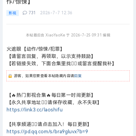
作/惊悚】
731
2026-7-7 12:36
影视
本帖最后由 XiaoYaoKe 于 2026-7-25 09:31 编辑
火遮眼【动作/惊悚/犯罪】
【请留言回复，再领取，以示支持鼓励】
【若链接失效，下面合集里找👇🏻或留言提醒我补】
游客，如果您要查看本帖隐藏内容请
回复
【🔥热门影视合集🔥每日第一时间更新】
【永久共享地址👇🏻请保存收藏，永不失联】
https://link3.cc/laoshifu
【共享频道👇🏻请点击加入！每日更新】
https://pd.qq.com/s/bra9gluvx?b=9