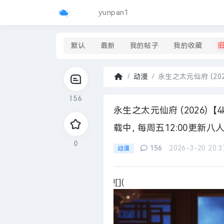
yunpan1
默认
最新
我的帖子
我的收藏
动漫
永生之太元仙府 (2026
首
156
页
›
永生之太元仙府 (2026)【4k
载中, 每周五12:00更新八
0
156
2026-3-20 20:3
动漫
![](