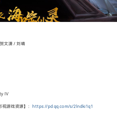
贺文潇 / 刘晴
y IV
影视游戏资源】：
https://pd.qq.com/s/2lndki1q1