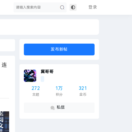
登录
搜
发布新帖
 连
冀哥哥
272
1万
321
主题
积分
金币
索
私信