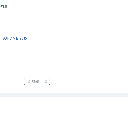
请
回复
/BncWkZYkoUX
收藏
0