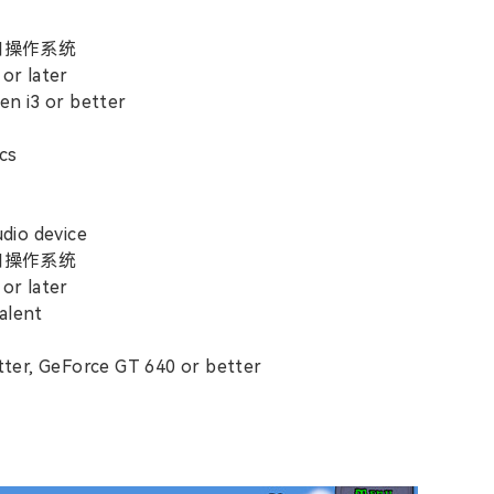
器和操作系统
or later
n i3 or better
ics
间
dio device
器和操作系统
or later
valent
ter, GeForce GT 640 or better