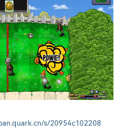
/pan.quark.cn/s/20954c102208