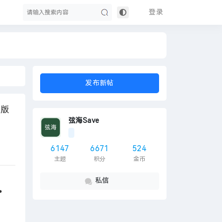
登录
搜
发布新帖
文版
弦海Save
6147
6671
524
主题
积分
金币
索
私信
.