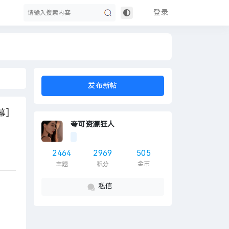
登录
搜
发布新帖
幕]
夸可资源狂人
2464
2969
505
主题
积分
金币
索
私信