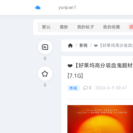
yunpan1
默认
最新
我的帖子
我的收藏
影视
❤️【好莱坞高分吸血鬼题
首
0
页
›
❤️【好莱坞高分吸血鬼题材惊悚
[7.1G]
0
0
2026-6-9 00:47
影视