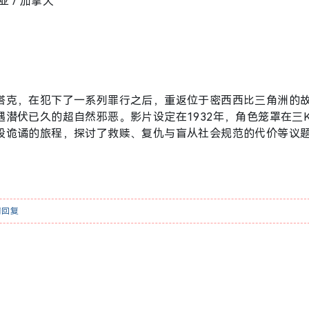
亚 / 加拿大
塔克，在犯下了一系列罪行之后，重返位于密西西比三角洲的
潜伏已久的超自然邪恶。影片设定在1932年，角色笼罩在三
段诡谲的旅程，探讨了救赎、复仇与盲从社会规范的代价等议
请
回复