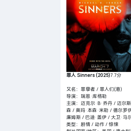
罪人 Sinners (2025)
7.7分
又名：罪孽者 / 罪人们(港)
导演：瑞恩·库格勒
主演：迈克尔·B·乔丹 / 迈尔斯·
森 / 奥玛·本森·米勒 / 德尔罗伊
廉姆斯 / 巴迪·盖伊 / 大卫·
类型：剧情 / 动作 / 惊悚