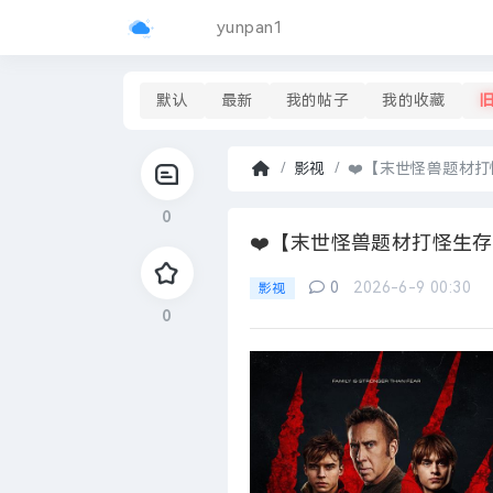
yunpan1
默认
最新
我的帖子
我的收藏
影视
❤️【末世怪兽题材打怪生
首
0
页
›
❤️【末世怪兽题材打怪生存片】世
0
2026-6-9 00:30
影视
0