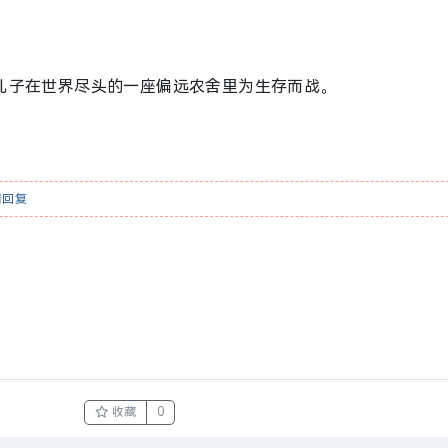
儿子在世界尽头的一座偏远农舍里为生存而战。
请
回复
收藏
0