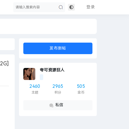
登录
搜
发布新帖
2G]
夸可资源狂人
2460
2965
505
主题
积分
金币
索
私信