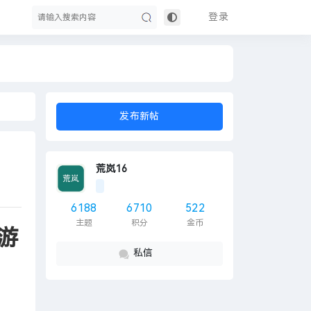
登录
搜
发布新帖
荒岚16
6188
6710
522
主题
积分
金币
游
索
私信