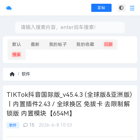
发帖
默认
最新
我的帖子
我的收藏
旧版
搜索
软件
首
页
TIKTok抖音国际版_v45.4.3 (全球版&亚洲版)
丨内置插件2.43 / 全球换区 免拔卡 去限制解
锁版 内置模块【654M】
15
2026-6-8 10:03
软件