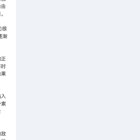
自由
道。
们很
逐渐
的正
落时
如果
陷入
滑索
险
的敌