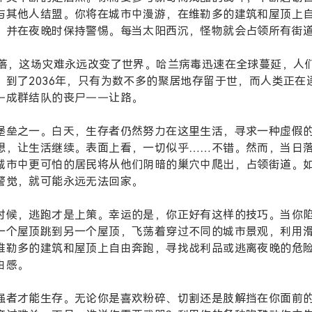
与其他人结盟。你将在城市中漫游，在维勒多的建筑和屋顶上
，并在夜晚时保持警惕。每当太阳西沉，怪物就会占领所有街
陷落，这场灾难永远改变了世界。哈兰病毒迅速在全球蔓延，人
到了2036年，只有为数不多的聚居地存留于世，而人类正在
—成群结队的丧尸——让路。
堡垒之一。白天，生存者仍然努力在这里生活，寻求一种虚假
想，让生活继续。表面上看，一切似乎……不错。然而，当日
城市中更可怕的居民将从他们阴暗的巢穴中爬出，占领街道。
警觉，就可能永远无法回家。
时候，逃跑才是上策。幸运的是，你正好有这样的技巧。当你
一个屋顶跳到另一个屋顶，飞荡着穿过不同的城市景观，利用
维勒多的建筑和屋顶上自由奔跑，寻找战利品或逃离夜晚的危
由感。
强者才能生存。无论你是喜欢粉碎、切割还是肢解挡在你面前