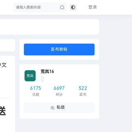
登录
搜
发布新帖
中文
荒岚16
6175
6697
522
主题
积分
金币
索
私信
送