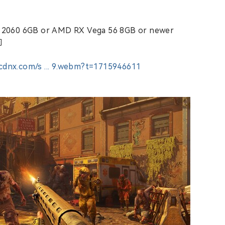
2060 6GB or AMD RX Vega 56 8GB or newer
间
eccdnx.com/s ... 9.webm?t=1715946611