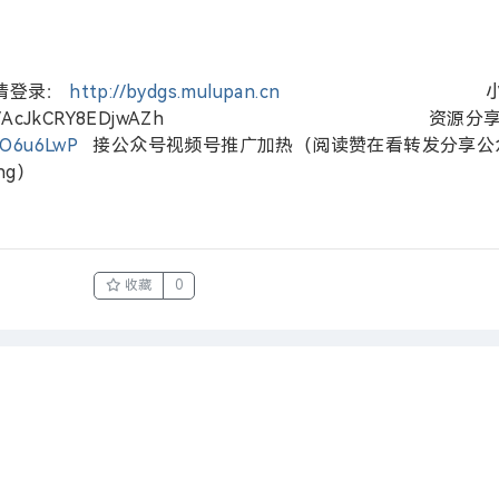
请登录：
http://bydgs.mulupan.cn
小
盘目录工具/AcJkCRY8EDjwAZh 资源分
YO6u6LwP
接公众号视频号推广加热（阅读赞在看转发分享公
hg）
收藏
0