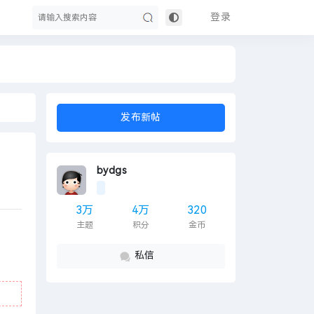
登录
搜
发布新帖
bydgs
3万
4万
320
主题
积分
金币
索
私信