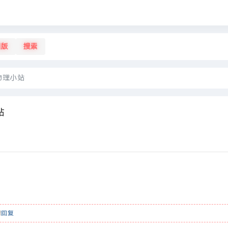
旧版
搜索
物理小站
站
请
回复