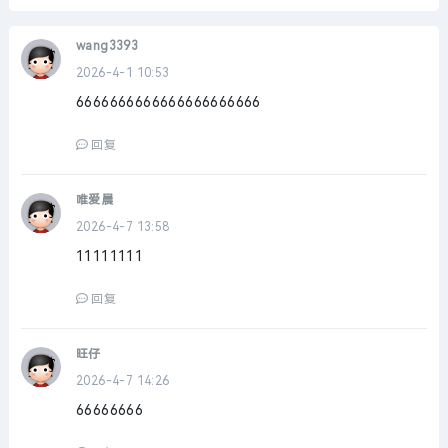
wang3393
2026-4-1 10:53
6666666666666666666666
回复
唯爱晨
2026-4-7 13:58
11111111
回复
旺仔
2026-4-7 14:26
66666666