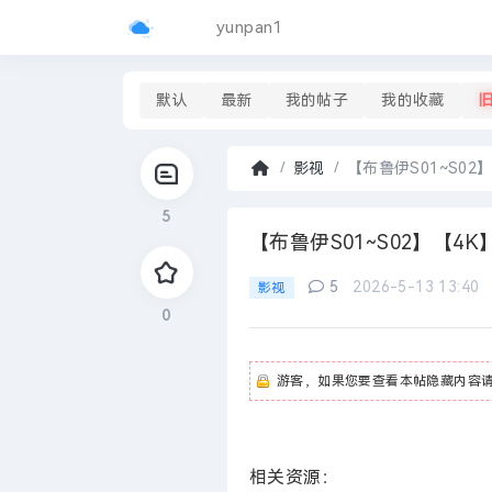
yunpan1
默认
最新
我的帖子
我的收藏
影视
【布鲁伊S01~S02
首
5
页
›
【布鲁伊S01~S02】【
5
2026-5-13 13:40
影视
0
游客，如果您要查看本帖隐藏内容
相关资源：