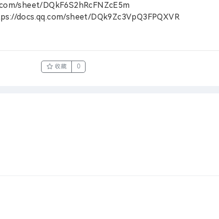
com/sheet/DQkF6S2hRcFNZcE5m
docs.qq.com/sheet/DQk9Zc3VpQ3FPQXVR
收藏
0