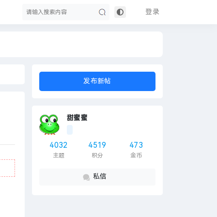
登录
搜
发布新帖
甜蜜蜜
4032
4519
473
主题
积分
金币
索
私信