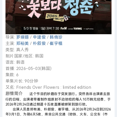
导演:
罗暎锡
/
申建俊
/
韩侑珍
主演:
郑裕美
/
朴叙俊
/
崔宇植
类型: 真人秀
制片国家/地区: 韩国
语言: 韩语
首播: 2026-05-03(韩国)
集数: 6
单集片长: 90分钟
又名: Friends Over Flowers : limited edition
剧情简介
这个节目的妙趣在于突发旅行。突然告诉出演者去旅
行的日程，出演者带着制作组原封不动地给的每人10万韩元经费，于
2026年2月24日通过频道十五夜直播被绑架到旅行地。
出演人员是郑有美、朴叙俊、崔宇植，从2026年2月24日到2026
年3月1日，为期6天5夜，乘坐公共交通（地铁、火车、公交车（市