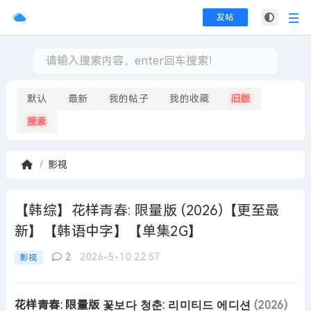
发帖
默认
最新
我的帖子
我的收藏
旧版
搜索
影视
首
页
【韩综】花样青春: 限量版 (2026)【更至最
新】【韩语中字】【单集2G】
2
2026-5-10 22:57
影视
花样青春: 限量版 꽃보다 청춘: 리미티드 에디션
(2026)