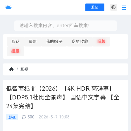
发帖
默认
最新
我的帖子
我的收藏
旧版
搜索
影视
首
页
低智商犯罪（2026）【4K HDR 高码率】
【DDP5.1杜比全景声】 国语中文字幕 【全
24集完结】
300
2026-5-7 10:08
影视