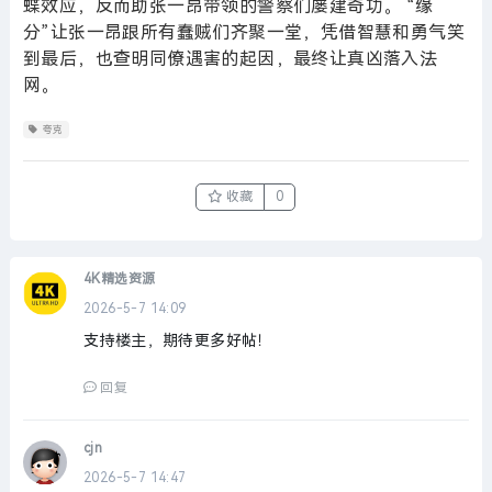
蝶效应，反而助张一昂带领的警察们屡建奇功。 “缘
分”让张一昂跟所有蠢贼们齐聚一堂，凭借智慧和勇气笑
到最后，也查明同僚遇害的起因，最终让真凶落入法
网。
夸克
收藏
0
4K精选资源
2026-5-7 14:09
支持楼主，期待更多好帖！
回复
cjn
2026-5-7 14:47