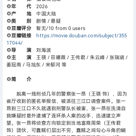
◎年 代
2026
◎产 地
中国大陆
◎类 别
剧情 / 悬疑
◎豆瓣评分
暂无/10 from 0 users
◎豆瓣链接
https://movie.douban.com/subject/355
17044/
◎导 演
刘海波
◎主 演
王骁 / 田曦薇 / 王传君 / 朱云峰 / 张瑞涵 /
姜冠南 / 马旭东 / 宋郁河 等
◎简 介
脱离一线刑侦几年的警察张一昂（王骁 饰），因为
省厅收到的匿名举报信，被派往三江口调查案件。张一
昂到三江口不久就遇到刑警队长被害，张一昂在洗清自
我嫌疑时意外逮捕了连环杀人案的凶手，迅速建立声
望。张一昂将侦查方向锁定到当地富商周荣（王传君
饰）团伙，可蠢贼们层出不穷，蠢贼之间勾心斗角的蝴