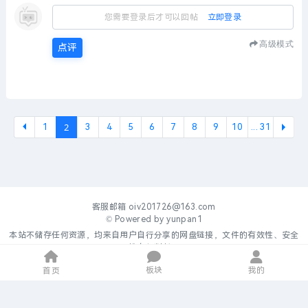
您需要登录后才可以回帖
立即登录
高级模式
点评
2
1
3
4
5
6
7
8
9
10
... 31
下一
客服邮箱
oiv201726@163.com
© Powered by
yunpan1
本站不储存任何资源，均来自用户自行分享的网盘链接，文件的有效性、安全
性自行判断。
板块
我的
首页