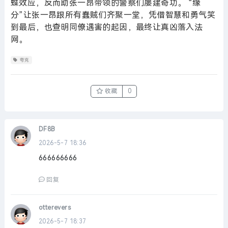
蝶效应，反而助张一昂带领的警察们屡建奇功。 “缘
分”让张一昂跟所有蠢贼们齐聚一堂，凭借智慧和勇气笑
到最后，也查明同僚遇害的起因，最终让真凶落入法
网。
夸克
收藏
0
DF8B
2026-5-7 18:36
666666666
回复
otterevers
2026-5-7 18:37