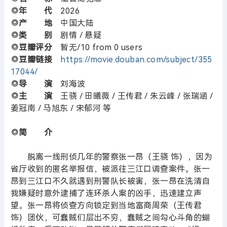
◎年 代
2026
◎产 地
中国大陆
◎类 别
剧情 / 悬疑
◎豆瓣评分
暂无/10 from 0 users
◎豆瓣链接
https://movie.douban.com/subject/355
17044/
◎导 演
刘海波
◎主 演
王骁 / 田曦薇 / 王传君 / 朱云峰 / 张瑞涵 /
姜冠南 / 马旭东 / 宋郁河 等
◎简 介
脱离一线刑侦几年的警察张一昂（王骁 饰），因为
省厅收到的匿名举报信，被派往三江口调查案件。张一
昂到三江口不久就遇到刑警队长被害，张一昂在洗清自
我嫌疑时意外逮捕了连环杀人案的凶手，迅速建立声
望。张一昂将侦查方向锁定到当地富商周荣（王传君
饰）团伙，可蠢贼们层出不穷，蠢贼之间勾心斗角的蝴