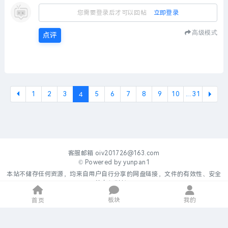
您需要登录后才可以回帖
立即登录
高级模式
点评
4
1
2
3
5
6
7
8
9
10
... 31
下一
客服邮箱
oiv201726@163.com
© Powered by
yunpan1
本站不储存任何资源，均来自用户自行分享的网盘链接，文件的有效性、安全
性自行判断。
板块
我的
首页