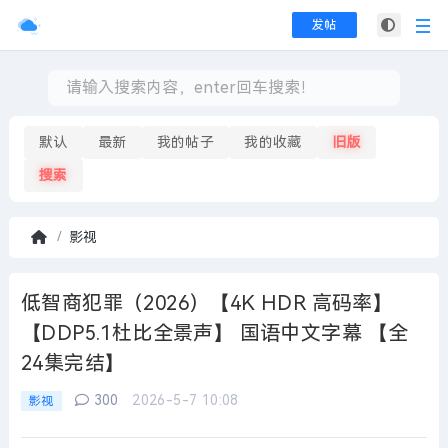
发帖
默认
最新
我的帖子
我的收藏
旧版
搜索
影视
首
页
低智商犯罪（2026）【4K HDR 高码率】
【DDP5.1杜比全景声】 国语中文字幕 【全
24集完结】
300
2026-5-7 10:08
影视