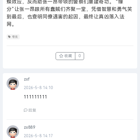
蝶效应，反而助张一昂带领的警察们屡建奇功。 “缘
分”让张一昂跟所有蠢贼们齐聚一堂，凭借智慧和勇气笑
到最后，也查明同僚遇害的起因，最终让真凶落入法
网。
夸克
收藏
0
zxf
2026-5-8 14:10
111111111
回复
zx889
2026-5-8 14:17