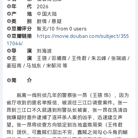
◎年 代
2026
◎产 地
中国大陆
◎类 别
剧情 / 悬疑
◎豆瓣评分
暂无/10 from 0 users
◎豆瓣链接
https://movie.douban.com/subject/355
17044/
◎导 演
刘海波
◎主 演
王骁 / 田曦薇 / 王传君 / 朱云峰 / 张瑞涵 /
姜冠南 / 马旭东 / 宋郁河 等
◎简 介
脱离一线刑侦几年的警察张一昂（王骁 饰），因为
省厅收到的匿名举报信，被派往三江口调查案件。张一
昂到三江口不久就遇到刑警队长被害，张一昂在洗清自
我嫌疑时意外逮捕了连环杀人案的凶手，迅速建立声
望。张一昂将侦查方向锁定到当地富商周荣（王传君
饰）团伙，可蠢贼们层出不穷，蠢贼之间勾心斗角的蝴