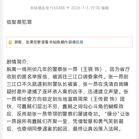
本帖最后由 HXS688 于 2026-7-5 19:00 编辑
低智商犯罪
游客，如果您要查看本帖隐藏内容请
回复
剧情简介：
脱离一线刑侦几年的警察张一昂（王骁 饰），因为省厅
收到的匿名举报信，被派往三江口调查案件。张一昂到
三江口不久就遇到刑警队长被害，张一昂在洗清自我嫌
疑时意外逮捕了连环杀人案的凶手，迅速建立声望。张
一昂将侦查方向锁定到当地富商周荣（王传君 饰）团
伙，可蠢贼们层出不穷，蠢贼之间勾心斗角的蝴蝶效
应，反而助张一昂带领的警察们屡建奇功。 “缘分”让张
一昂跟所有蠢贼们齐聚一堂，凭借智慧和勇气笑到最
后，也查明同僚遇害的起因，最终让真凶落入法网。