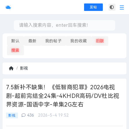
发帖
默认
最新
我的帖子
我的收藏
旧版
搜索
影视
首
页
7.5新补不缺集！《低智商犯罪》2026电视
剧-超前完结全24集-4KHDR高码/DV杜比视
界资源-国语中字-单集2G左右
436
2026-5-4 19:52
影视