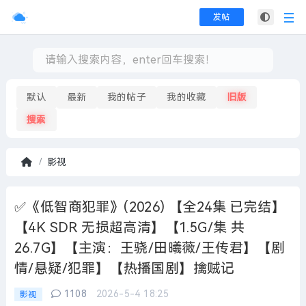
发帖
默认
最新
我的帖子
我的收藏
旧版
搜索
影视
首
页
✅《低智商犯罪》(2026) 【全24集 已完结】
【4K SDR 无损超高清】【1.5G/集 共
26.7G】【主演：王骁/田曦薇/王传君】【剧
情/悬疑/犯罪】【热播国剧】擒贼记
1108
2026-5-4 18:25
影视