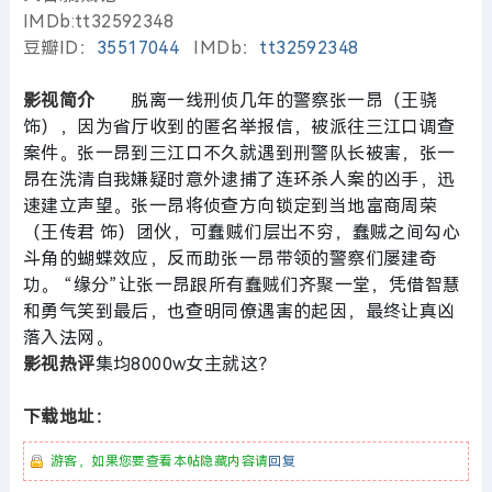
IMDb:tt32592348
豆瓣ID：
35517044
IMDb：
tt32592348
影视简介
脱离一线刑侦几年的警察张一昂（王骁
饰），因为省厅收到的匿名举报信，被派往三江口调查
案件。张一昂到三江口不久就遇到刑警队长被害，张一
昂在洗清自我嫌疑时意外逮捕了连环杀人案的凶手，迅
速建立声望。张一昂将侦查方向锁定到当地富商周荣
（王传君 饰）团伙，可蠢贼们层出不穷，蠢贼之间勾心
斗角的蝴蝶效应，反而助张一昂带领的警察们屡建奇
功。 “缘分”让张一昂跟所有蠢贼们齐聚一堂，凭借智慧
和勇气笑到最后，也查明同僚遇害的起因，最终让真凶
落入法网。
影视热评
集均8000w女主就这？
下载地址：
游客，如果您要查看本帖隐藏内容请
回复