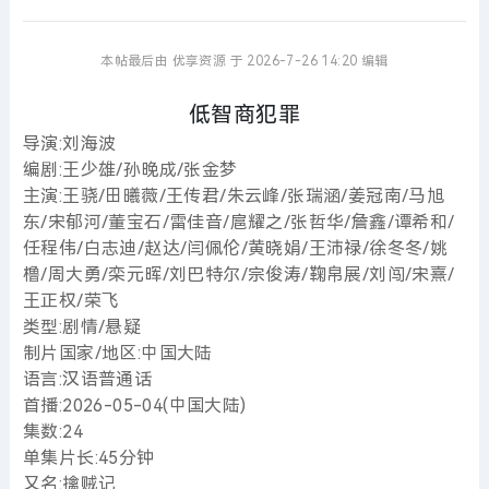
本帖最后由 优享资源 于 2026-7-26 14:20 编辑
低智商犯罪
导演:刘海波
编剧:王少雄/孙晚成/张金梦
主演:王骁/田曦薇/王传君/朱云峰/张瑞涵/姜冠南/马旭
东/宋郁河/董宝石/雷佳音/扈耀之/张哲华/詹鑫/谭希和/
任程伟/白志迪/赵达/闫佩伦/黄晓娟/王沛禄/徐冬冬/姚
橹/周大勇/栾元晖/刘巴特尔/宗俊涛/鞠帛展/刘闯/宋熹/
王正权/荣飞
类型:剧情/悬疑
制片国家/地区:中国大陆
语言:汉语普通话
首播:2026-05-04(中国大陆)
集数:24
单集片长:45分钟
又名:擒贼记