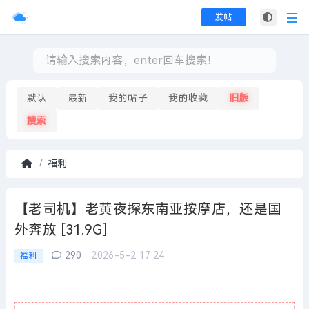
发帖
默认
最新
我的帖子
我的收藏
旧版
搜索
福利
首
页
【老司机】老黄夜探东南亚按摩店，还是国
外奔放 [31.9G]
290
2026-5-2 17:24
福利