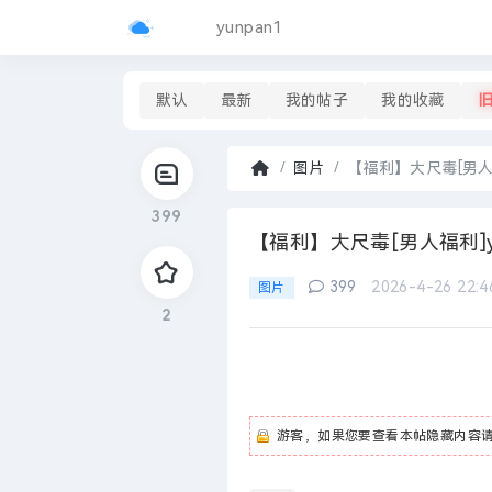
yunpan1
默认
最新
我的帖子
我的收藏
图片
【福利】大尺毒[男人福
首
399
页
›
【福利】大尺毒[男人福利]y
399
2026-4-26 22:4
图片
2
游客，如果您要查看本帖隐藏内容