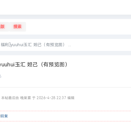
旧版
搜索
利]yuuhui玉汇 妲己（有预览图） ...
uuhui玉汇 妲己（有预览图）
6
本帖最后由 晚棠雾 于 2026-4-28 22:37 编辑
请
回复