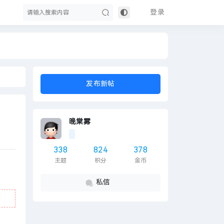
登录
搜
发布新帖
晚棠雾
338
824
378
主题
积分
金币
索
私信