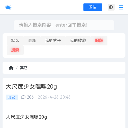
发帖
默认
最新
我的帖子
我的收藏
旧版
搜索
其它
首
页
大尺度少女嘿嘿20g
206
2026-4-26 20:46
其它
大尺度少女嘿嘿20g