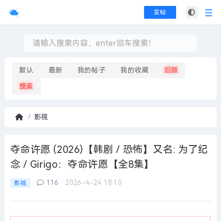
发帖
默认
最新
我的帖子
我的收藏
旧版
搜索
影视
首
页
夺命许愿 (2026)【韩剧 / 恐怖】又名: 为了纪
念 / Girigo：夺命许愿【全8集】
116
2026-4-24 18:10
影视