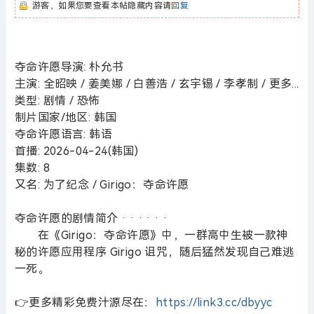
游客，如果您要查看本帖隐藏内容请
回复
夺命许愿导演: 朴允书
主演: 全昭映 / 姜美娜 / 白善浩 / 玄宇锡 / 李孝制 / 更多...
类型: 剧情 / 恐怖
制片国家/地区: 韩国
夺命许愿语言: 韩语
首播: 2026-04-24(韩国)
集数: 8
又名: 为了纪念 / Girigo：夺命许愿
夺命许愿的剧情简介 · · · · · ·
在《Girigo：夺命许愿》中，一群高中生被一款神
秘的许愿应用程序 Girigo 诅咒，随后猛然发现自己难逃
一死。
👉更多精彩免费汁源尽在：
https://link3.cc/dbyyc