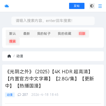
发帖
默认
最新
我的帖子
我的收藏
旧版
搜索
动漫
首
页
《光阴之外》 (2025)【4K HDR 超高清】
【内置官方中文字幕】【2.8G/集】【更新
中】【热播国漫】
207
2026-4-18 18:45
动漫