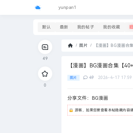
yunpan1
默认
最新
我的帖子
我的收藏
图片
【漫画】BG漫画合集【4
首
49
页
›
【漫画】BG漫画合集【40+部
49
2026-4-17 17:59
图片
0
分享文件：BG漫画
游客，如果您要查看本帖隐藏内容