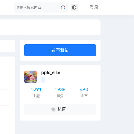
登录
搜
发布新帖
pplc_ellie
1291
1938
490
主题
积分
金币
索
私信