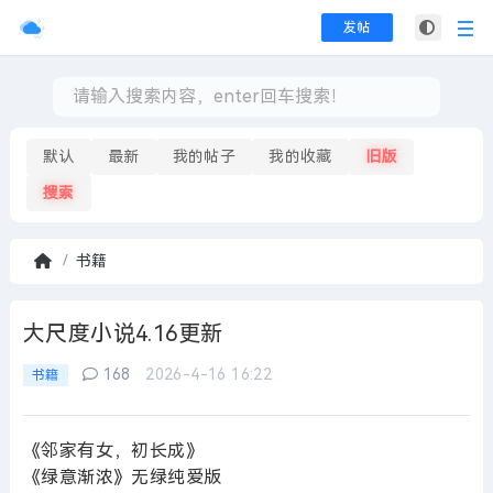
发帖
默认
最新
我的帖子
我的收藏
旧版
搜索
书籍
首
页
大尺度小说4.16更新
168
2026-4-16 16:22
书籍
《邻家有女，初长成》
《绿意渐浓》无绿纯爱版