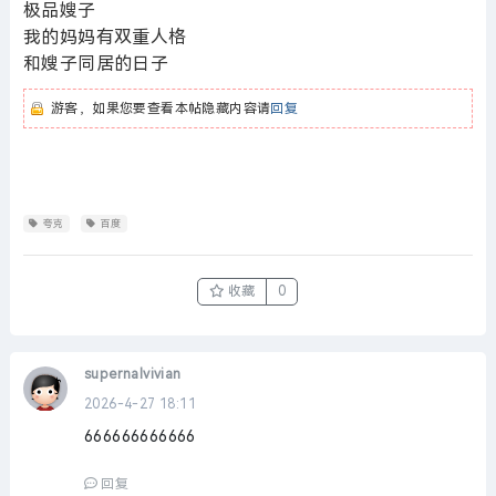
极品嫂子
我的妈妈有双重人格
和嫂子同居的日子
游客，如果您要查看本帖隐藏内容请
回复
夸克
百度
收藏
0
supernalvivian
2026-4-27 18:11
666666666666
回复