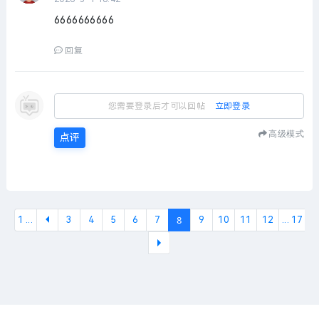
6666666666
回复
您需要登录后才可以回帖
立即登录
高级模式
点评
8
1 ...
3
4
5
6
7
9
10
11
12
... 17
下一