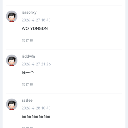
jarsonxy
2026-4-27 18:43
WO YDNGDN
回复
riddwfn
2026-4-27 21:26
顶一个
回复
ssslee
2026-4-28 10:43
666666666666