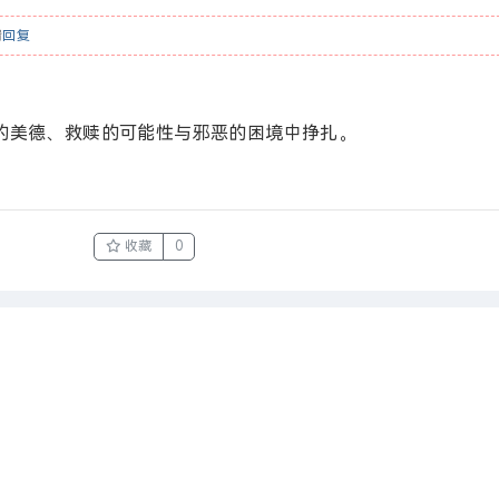
请
回复
的美德、救赎的可能性与邪恶的困境中挣扎。
收藏
0