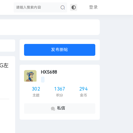
登录
搜
发布新帖
G左
HXS688
302
1367
294
主题
积分
金币
索
私信