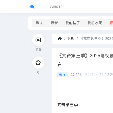
yunpan1
默认
最新
我的帖子
我的收藏
影视
《亢奋第三季》2026
首
115
页
›
《亢奋第三季》2026电视
右
0
115
2026-4-13 12:2
影视
亢奋第三季