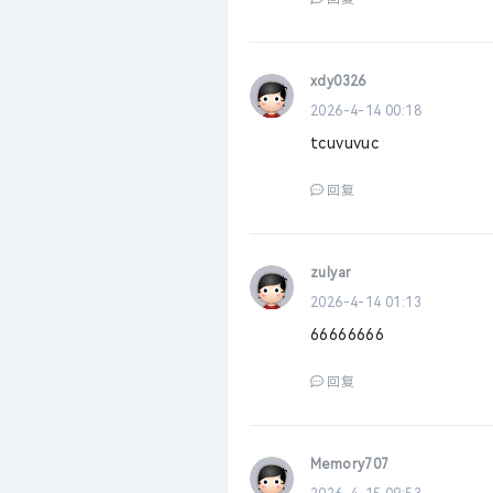
xdy0326
2026-4-14 00:18
tcuvuvuc
回复
zulyar
2026-4-14 01:13
66666666
回复
Memory707