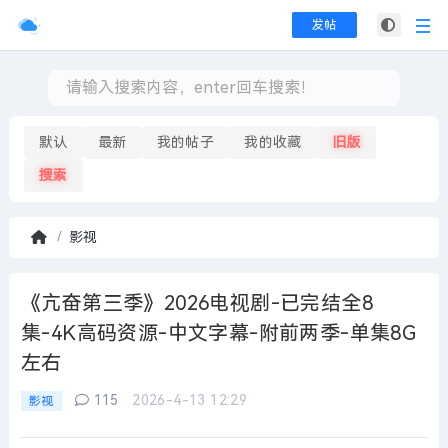
发帖
默认
最新
我的帖子
我的收藏
旧版
搜索
影视
首
页
《亢奋第三季》2026电视剧-已完结全8
集-4K高码资源-中文字幕-附前两季-单集8G
左右
115
2026-4-13 12:29
影视