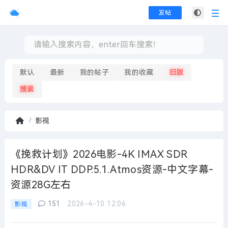
发帖
默认
最新
我的帖子
我的收藏
旧版
搜索
影视
首
页
《挽救计划》2026电影-4K IMAX SDR
HDR&DV IT DDP.5.1.Atmos资源-中文字幕-
资源28G左右
151
2026-4-10 12:06
影视