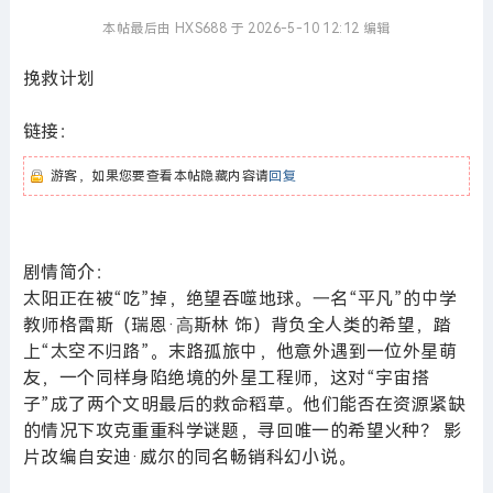
本帖最后由 HXS688 于 2026-5-10 12:12 编辑
挽救计划
链接：
游客，如果您要查看本帖隐藏内容请
回复
剧情简介：
太阳正在被“吃”掉，绝望吞噬地球。⼀名“平凡”的中学
教师格雷斯（瑞恩·⾼斯林 饰）背负全人类的希望，踏
上“太空不归路”。末路孤旅中，他意外遇到一位外星萌
友，一个同样身陷绝境的外星工程师，这对“宇宙搭
子”成了两个文明最后的救命稻草。他们能否在资源紧缺
的情况下攻克重重科学谜题，寻回唯一的希望火种？ 影
片改编自安迪·威尔的同名畅销科幻小说。