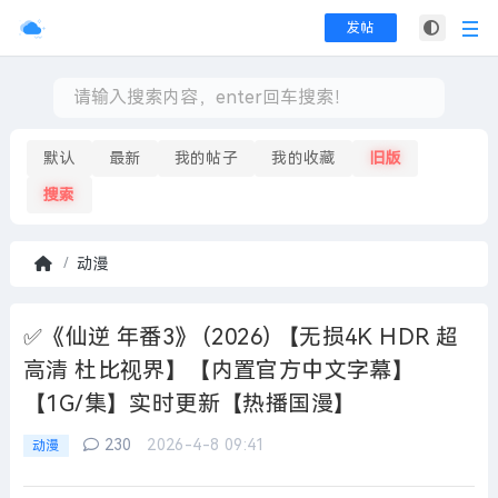
发帖
默认
最新
我的帖子
我的收藏
旧版
搜索
动漫
首
页
✅《仙逆 年番3》 (2026) 【无损4K HDR 超
高清 杜比视界】【内置官方中文字幕】
【1G/集】实时更新【热播国漫】
230
2026-4-8 09:41
动漫