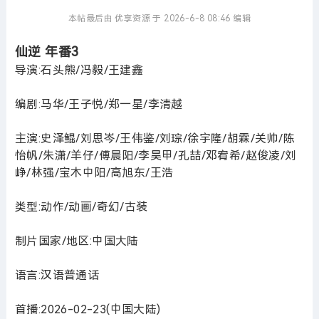
本帖最后由 优享资源 于 2026-6-8 08:46 编辑
仙逆 年番3
导演:石头熊/冯毅/王建鑫
编剧:马华/王子悦/郑一星/李清越
主演:史泽鲲/刘思岑/王伟鉴/刘琮/徐宇隆/胡霖/关帅/陈
怡帆/朱潇/羊仔/傅晨阳/李昊甲/孔喆/邓宥希/赵俊凌/刘
峥/林强/宝木中阳/高旭东/王浩
类型:动作/动画/奇幻/古装
制片国家/地区:中国大陆
语言:汉语普通话
首播:2026-02-23(中国大陆)