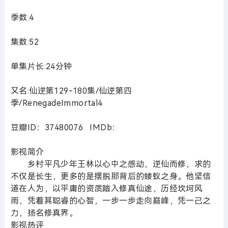
季数:4
集数:52
单集片长:24分钟
又名:仙逆第129-180集/仙逆第四
季/RenegadeImmortal4
豆瓣ID：37480076 IMDb：
影视简介
乡村平凡少年王林以心中之感动，逆仙而修，求的
不仅是长生，更多的是摆脱那背后的蝼蚁之身。他坚信
道在人为，以平庸的资质踏入修真仙途，历经坎坷风
雨，凭着其聪睿的心智，一步一步走向巅峰，凭一己之
力，扬名修真界。
影视热评