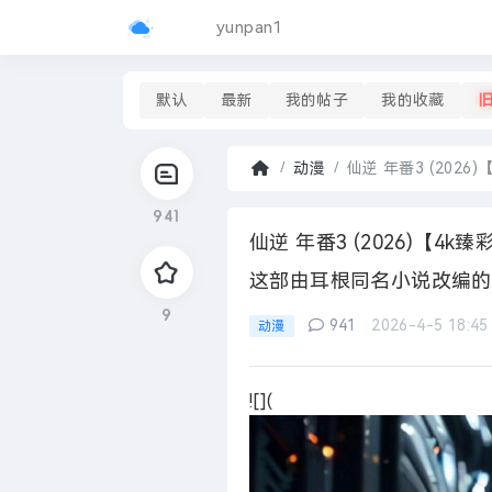
yunpan1
默认
最新
我的帖子
我的收藏
动漫
仙逆 年番3 (2026
首
941
页
›
仙逆 年番3 (2026)
这部由耳根同名小说改编的
9
941
2026-4-5 18:45
动漫
![](