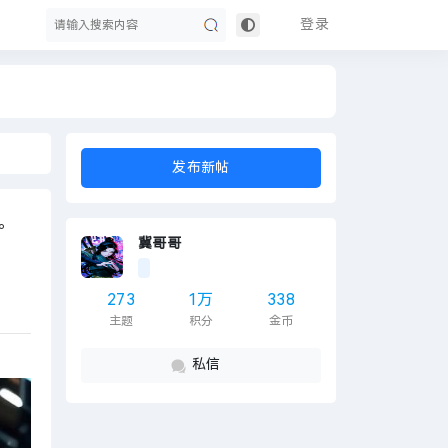
登录
搜
发布新帖
。
冀哥哥
273
1万
338
主题
积分
金币
索
私信