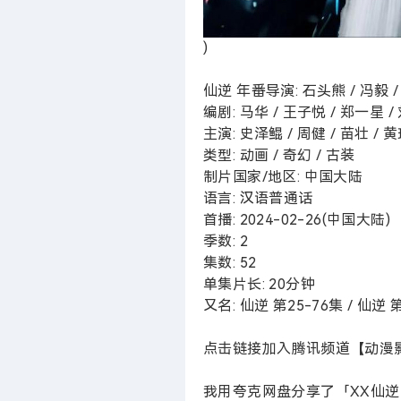
)
仙逆 年番导演: 石头熊 / 冯毅 / 
编剧: 马华 / 王子悦 / 郑一星 / 
主演: 史泽鲲 / 周健 / 苗壮 / 黄玮
类型: 动画 / 奇幻 / 古装
制片国家/地区: 中国大陆
语言: 汉语普通话
首播: 2024-02-26(中国大陆)
季数: 2
集数: 52
单集片长: 20分钟
又名: 仙逆 第25-76集 / 仙逆 第二
点击链接加入腾讯频道【动漫
我用夸克网盘分享了「XX仙逆