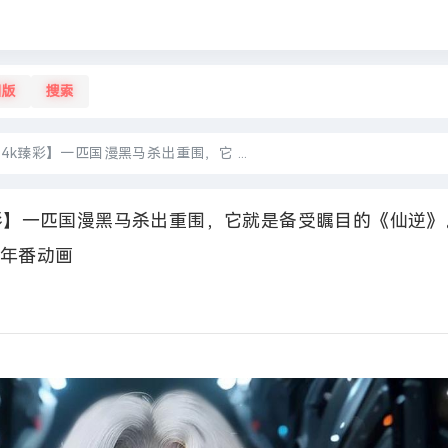
旧版
搜索
)【4k臻彩】一匹国漫黑马杀出重围，它 ...
【4k臻彩】一匹国漫黑马杀出重围，它就是备受瞩目的《仙逆》
年番动画