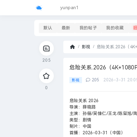
yunpan1
默认
最新
我的帖子
我的收藏
影视
危险关系.2026（4K
首
205
页
›
危险关系.2026（4K+1
205
2026-3-31 20:0
影视
0
危险关系 2026
导演：薛晓路
主演：孙俪/吴慷仁/王戈/陈玺旭/
类型：剧情
制片：中国
首播：2026-03-31（中国）