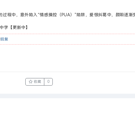
的过程中，意外陷入“情感操控（PUA）”陷阱，爱恨纠葛中，颜聆逐渐
国语中字【更新中】
请
回复
收藏
0