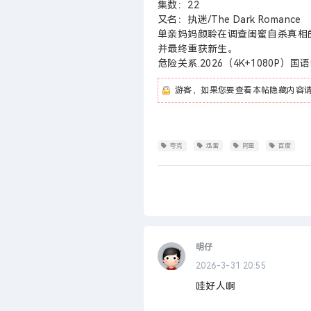
集数：22
又名：执迷/The Dark Romance
单亲妈妈颜聆在调查闺蜜自杀真相
并最终重获新生。
危险关系.2026（4K+1080P）
游客，如果您要查看本帖隐藏内容
夸克
迅雷
阿里
百度
明仔
2026-3-31 20:55
哇好人啊