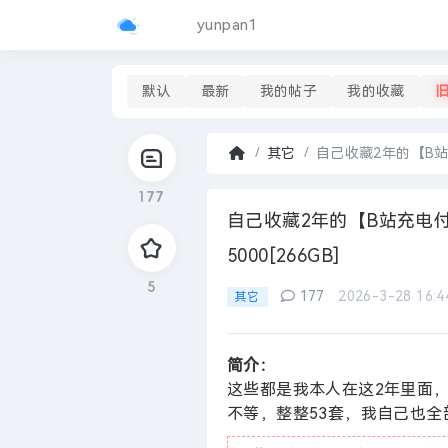
yunpan1
默认
最新
我的帖子
我的收藏
其它
自己收藏2年的【B站充
首
177
页
›
自己收藏2年的【B站充电付
5000[266GB]
5
177
2026-3-28 16:4
其它
简介：
这些都是我本人在这2年里面，
不等，整整53套，我自己也