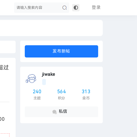
登录
搜
发布新帖
超过
jiwake
240
564
313
主题
积分
金币
索
私信
0