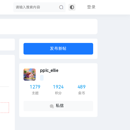
登录
搜
发布新帖
pplc_ellie
1279
1924
489
主题
积分
金币
索
私信