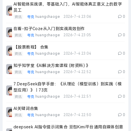
AI智能体实战课，零基础入门，AI智能体真正意义上的数字
员工
huangchaoge
2026-7-4 23:06
0
资讯
夸克
在看-扣子Coze从入门到实战高效创作
huangchaoge
2026-7-4 23:05
0
资讯
夸克
【股票教程】 合集
huangchaoge
2026-7-4 23:04
0
资讯
夸克
知乎知学堂《AI解决方案课程 (附资料) 》
huangchaoge
2026-7-4 22:52
0
资讯
夸克
7.DeepSeek自学手册：《从理论（模型训练）到实践（模
型应用）》｜73页
huangchaoge
2026-7-4 22:51
0
资讯
夸克
AI关键词合集
huangchaoge
2026-7-4 22:50
0
资讯
夸克
deepseek AI指令提示词集合 豆包Kimi平台通用自媒体创意