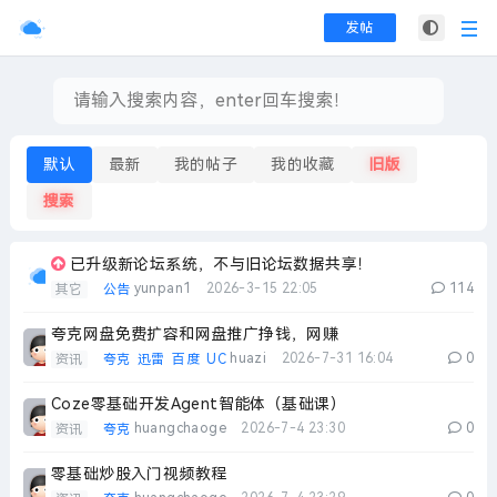
发帖
默认
最新
我的帖子
我的收藏
旧版
搜索
已升级新论坛系统，不与旧论坛数据共享！
yunpan1
2026-3-15 22:05
114
其它
公告
夸克网盘免费扩容和网盘推广挣钱，网赚
huazi
2026-7-31 16:04
0
资讯
夸克
迅雷
百度
UC
Coze零基础开发Agent智能体（基础课）
huangchaoge
2026-7-4 23:30
0
资讯
夸克
零基础炒股入门视频教程